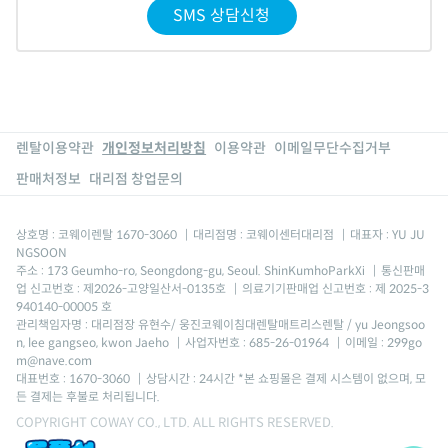
SMS 상담신청
렌탈이용약관
개인정보처리방침
이용약관
이메일무단수집거부
판매처정보
대리점 창업문의
상호명 : 코웨이렌탈 1670-3060
|
대리점명 : 코웨이센터대리점
|
대표자 : YU JU
NGSOON
주소 : 173 Geumho-ro, Seongdong-gu, Seoul. ShinKumhoParkXi
|
통신판매
업 신고번호 : 제2026-고양일산서-0135호
|
의료기기판매업 신고번호 : 제 2025-3
940140-00005 호
관리책임자명 : 대리점장 유현수/ 웅진코웨이침대렌탈매트리스렌탈 / yu Jeongsoo
n, lee gangseo, kwon Jaeho
|
사업자번호 : 685-26-01964
|
이메일 : 299go
m@nave.com
대표번호 : 1670-3060
|
상담시간 : 24시간 *본 쇼핑몰은 결제 시스템이 없으며, 모
든 결제는 후불로 처리됩니다.
COPYRIGHT COWAY CO., LTD. ALL RIGHTS RESERVED.