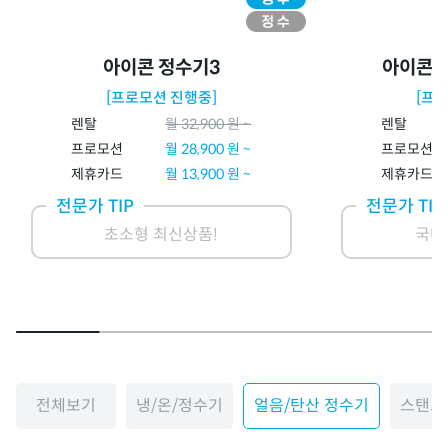
아이콘 정수기3
아이콘 
[프로모션 진행중]
[프
렌탈
월
32,900
원 ~
렌탈
프로모션
월
28,900
원 ~
프로모션
제휴카드
월
13,900
원 ~
제휴카드
전문가 TIP
전문가 TIP
초소형 최신상품!
국내
전체보기
냉/온/정수기
얼음/탄산 정수기
스탠드