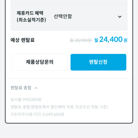
제휴카드 혜택
선택안함
(최소실적기준)
24,400
예상 렌탈료
월
28,900
원
월
원
제품상담문의
렌탈신청
렌탈료 총합
일시불
990,000
원
렌탈료 총합(렌탈등록비 할인혜택 적용, 프로모션 적용 기준)
7년(의무사용기간)
2,049,600
원