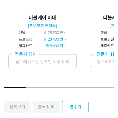
더블케어 비데
더블케
[프로모션 진행중]
[프
렌탈
월
25,900
원 ~
렌탈
프로모션
월
23,400
원 ~
프로모션
제휴카드
월
8,400
원 ~
제휴카드
전문가 TIP
전문가 TIP
업그레이드된 완벽한 위생 비데
업그레이드된
전체보기
룰루 비데
연수기