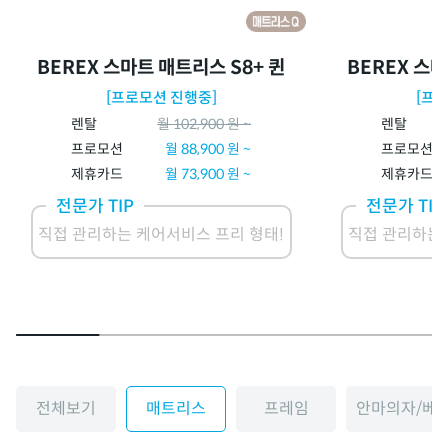
BEREX 스마트 매트리스 S8+ 퀸
BEREX 스마
[프로모션 진행중]
[프
렌탈
월
102,900
원 ~
렌탈
프로모션
월
88,900
원 ~
프로모션
제휴카드
월
73,900
원 ~
제휴카드
전문가 TIP
전문가 TIP
직접 관리하는 케어서비스 프리 형태!
직접 관리하는 
전체보기
매트리스
프레임
안마의자/베