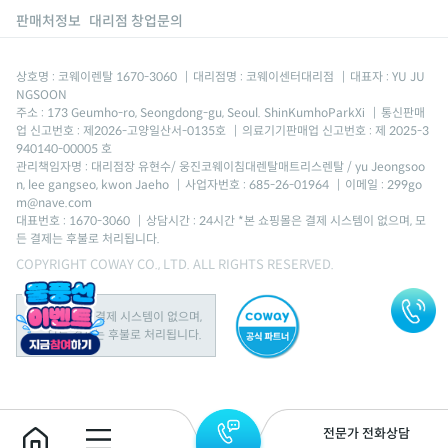
판매처정보
대리점 창업문의
상호명 : 코웨이렌탈 1670-3060
|
대리점명 : 코웨이센터대리점
|
대표자 : YU JU
NGSOON
주소 : 173 Geumho-ro, Seongdong-gu, Seoul. ShinKumhoParkXi
|
통신판매
업 신고번호 : 제2026-고양일산서-0135호
|
의료기기판매업 신고번호 : 제 2025-3
940140-00005 호
관리책임자명 : 대리점장 유현수/ 웅진코웨이침대렌탈매트리스렌탈 / yu Jeongsoo
n, lee gangseo, kwon Jaeho
|
사업자번호 : 685-26-01964
|
이메일 : 299go
m@nave.com
대표번호 : 1670-3060
|
상담시간 : 24시간 *본 쇼핑몰은 결제 시스템이 없으며, 모
든 결제는 후불로 처리됩니다.
COPYRIGHT COWAY CO., LTD. ALL RIGHTS RESERVED.
본 쇼핑몰은 결제 시스템이 없으며,
모든 결제는 후불로 처리됩니다.
전문가 전화상담