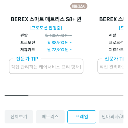
BEREX 스마트 매트리스 S8+ 퀸
BEREX 스마
[프로모션 진행중]
[프
렌탈
월
102,900
원 ~
렌탈
프로모션
월
88,900
원 ~
프로모션
제휴카드
월
73,900
원 ~
제휴카드
전문가 TIP
전문가 TIP
직접 관리하는 케어서비스 프리 형태!
직접 관리하는 
전체보기
매트리스
프레임
안마의자/베