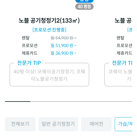
노블 공기청정기2(133㎡)
노블 공기
[프로모션 진행중]
[프
렌탈
월
54,900
원 ~
렌탈
프로모션
월
51,900
원 ~
프로모션
제휴카드
월
36,900
원 ~
제휴카드
전문가 TIP
전문가 TIP
40평 이상! 코웨이공기청정기, 코웨
코웨이 노블 
이노블공기청정기
기청
전체보기
일반 공기청정기
에어컨
가습/제