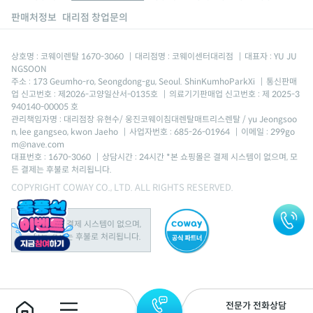
판매처정보
대리점 창업문의
상호명 : 코웨이렌탈 1670-3060
|
대리점명 : 코웨이센터대리점
|
대표자 : YU JU
NGSOON
주소 : 173 Geumho-ro, Seongdong-gu, Seoul. ShinKumhoParkXi
|
통신판매
업 신고번호 : 제2026-고양일산서-0135호
|
의료기기판매업 신고번호 : 제 2025-3
940140-00005 호
관리책임자명 : 대리점장 유현수/ 웅진코웨이침대렌탈매트리스렌탈 / yu Jeongsoo
n, lee gangseo, kwon Jaeho
|
사업자번호 : 685-26-01964
|
이메일 : 299go
m@nave.com
대표번호 : 1670-3060
|
상담시간 : 24시간 *본 쇼핑몰은 결제 시스템이 없으며, 모
든 결제는 후불로 처리됩니다.
COPYRIGHT COWAY CO., LTD. ALL RIGHTS RESERVED.
본 쇼핑몰은 결제 시스템이 없으며,
모든 결제는 후불로 처리됩니다.
전문가 전화상담