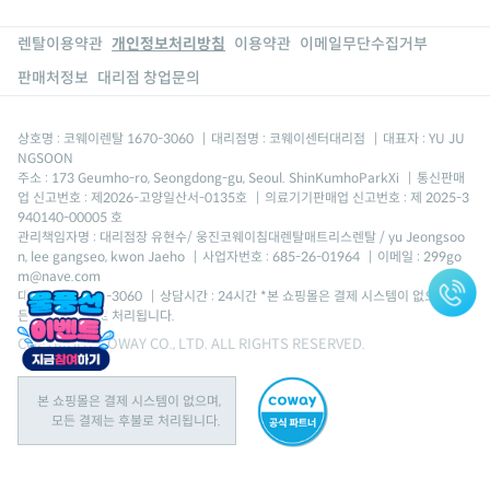
렌탈이용약관
개인정보처리방침
이용약관
이메일무단수집거부
판매처정보
대리점 창업문의
상호명 : 코웨이렌탈 1670-3060
|
대리점명 : 코웨이센터대리점
|
대표자 : YU JU
NGSOON
주소 : 173 Geumho-ro, Seongdong-gu, Seoul. ShinKumhoParkXi
|
통신판매
업 신고번호 : 제2026-고양일산서-0135호
|
의료기기판매업 신고번호 : 제 2025-3
940140-00005 호
관리책임자명 : 대리점장 유현수/ 웅진코웨이침대렌탈매트리스렌탈 / yu Jeongsoo
n, lee gangseo, kwon Jaeho
|
사업자번호 : 685-26-01964
|
이메일 : 299go
m@nave.com
대표번호 : 1670-3060
|
상담시간 : 24시간 *본 쇼핑몰은 결제 시스템이 없으며, 모
든 결제는 후불로 처리됩니다.
COPYRIGHT COWAY CO., LTD. ALL RIGHTS RESERVED.
본 쇼핑몰은 결제 시스템이 없으며,
모든 결제는 후불로 처리됩니다.