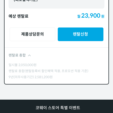
23,900
예상 렌탈료
월
원
제품상담문의
렌탈신청
렌탈료 총합
일시불
2,050,000
원
렌탈료 총합(렌탈등록비 할인혜택 적용, 프로모션 적용 기준)
9년(의무사용기간)
2,581,200
원
코웨이 스토어 특별 이벤트