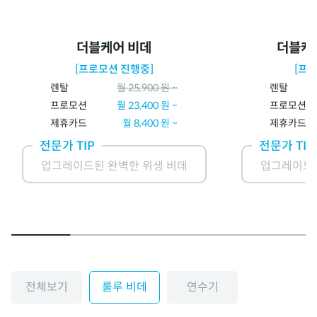
더블케어 비데
더블케
[프로모션 진행중]
[프
렌탈
월
25,900
원 ~
렌탈
프로모션
월
23,400
원 ~
프로모션
제휴카드
월
8,400
원 ~
제휴카드
전문가 TIP
전문가 TIP
업그레이드된 완벽한 위생 비데
업그레이드된
전체보기
룰루 비데
연수기