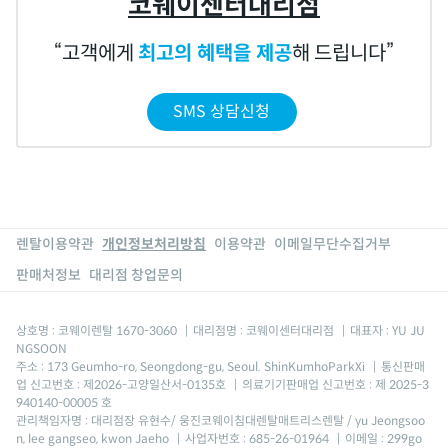
코웨이센터대리점
고객에게
최고의 혜택을 제공
해 드립니다
SMS 상담신청
렌탈이용약관
개인정보처리방침
이용약관
이메일무단수집거부
판매처정보
대리점 창업문의
상호명 : 코웨이렌탈 1670-3060
|
대리점명 : 코웨이센터대리점
|
대표자 : YU JU
NGSOON
주소 : 173 Geumho-ro, Seongdong-gu, Seoul. ShinKumhoParkXi
|
통신판매
업 신고번호 : 제2026-고양일산서-0135호
|
의료기기판매업 신고번호 : 제 2025-3
940140-00005 호
관리책임자명 : 대리점장 유현수/ 웅진코웨이침대렌탈매트리스렌탈 / yu Jeongsoo
n, lee gangseo, kwon Jaeho
|
사업자번호 : 685-26-01964
|
이메일 : 299go