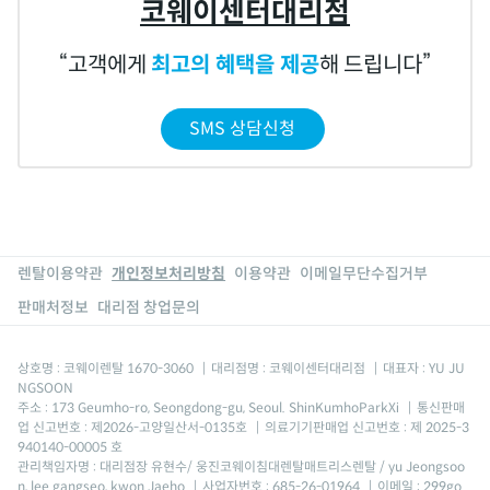
코웨이센터대리점
고객에게
최고의 혜택을 제공
해 드립니다
SMS 상담신청
렌탈이용약관
개인정보처리방침
이용약관
이메일무단수집거부
판매처정보
대리점 창업문의
상호명 : 코웨이렌탈 1670-3060
|
대리점명 : 코웨이센터대리점
|
대표자 : YU JU
NGSOON
주소 : 173 Geumho-ro, Seongdong-gu, Seoul. ShinKumhoParkXi
|
통신판매
업 신고번호 : 제2026-고양일산서-0135호
|
의료기기판매업 신고번호 : 제 2025-3
940140-00005 호
관리책임자명 : 대리점장 유현수/ 웅진코웨이침대렌탈매트리스렌탈 / yu Jeongsoo
n, lee gangseo, kwon Jaeho
|
사업자번호 : 685-26-01964
|
이메일 : 299go