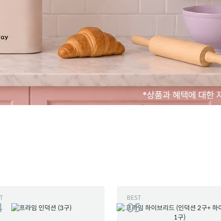
T
BEST
4
05