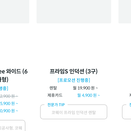
ee 와이드 (6
프라임S 인덕션 (3구)
사형)
[프로모션 진행중]
렌탈
월
19,900
원 ~
행중]
제휴카드
월
4,900
원 ~
2,900
원 ~
5,900
원 ~
전문가 TIP
0,900
원 ~
코웨이 프라임 인덕션 렌탈
공사형, 코웨