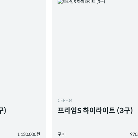
CER-04
구)
프라임S 하이라이트 (3구)
1,130,000원
구매
970