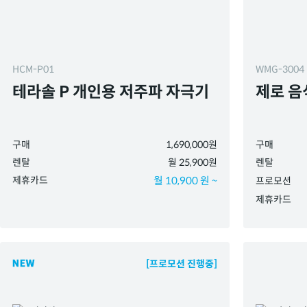
HCM-P01
WMG-3004
테라솔 P 개인용 저주파 자극기
제로 음
구매
1,690,000원
구매
렌탈
월 25,900원
렌탈
제휴카드
월 10,900 원 ~
프로모션
제휴카드
[프로모션 진행중]