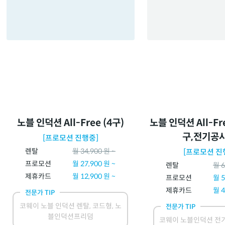
노블 인덕션 All-Free (4구)
노블 인덕션 All-Fr
구,전기공
[프로모션 진행중]
렌탈
월
34,900
원 ~
[프로모션 진
프로모션
월
27,900
원 ~
렌탈
월
6
제휴카드
월
12,900
원 ~
프로모션
월
5
제휴카드
월
4
전문가 TIP
코웨이 노블 인덕션 렌탈, 코드형, 노
전문가 TIP
블인덕션프리덤
코웨이 노블인덕션 전기