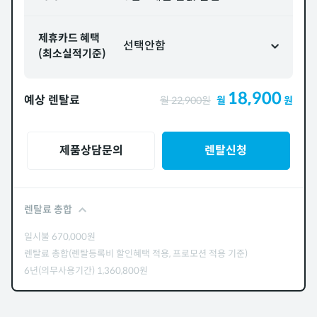
제휴카드 혜택
선택안함
(최소실적기준)
18,900
예상 렌탈료
월
22,900
원
월
원
제품상담문의
렌탈신청
렌탈료 총합
일시불
670,000
원
렌탈료 총합(렌탈등록비 할인혜택 적용, 프로모션 적용 기준)
6년(의무사용기간)
1,360,800
원