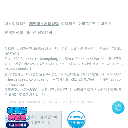
렌탈이용약관
개인정보처리방침
이용약관
이메일무단수집거부
판매처정보
대리점 창업문의
상호명 : 코웨이렌탈 1670-3060
|
대리점명 : 코웨이센터대리점
|
대표자 : YU JU
NGSOON
주소 : 173 Geumho-ro, Seongdong-gu, Seoul. ShinKumhoParkXi
|
통신판매
업 신고번호 : 제2026-고양일산서-0135호
|
의료기기판매업 신고번호 : 제 2025-3
940140-00005 호
관리책임자명 : 대리점장 유현수/ 웅진코웨이침대렌탈매트리스렌탈 / yu Jeongsoo
n, lee gangseo, kwon Jaeho
|
사업자번호 : 685-26-01964
|
이메일 : 299go
m@nave.com
대표번호 : 1670-3060
|
상담시간 : 24시간 *본 쇼핑몰은 결제 시스템이 없으며, 모
든 결제는 후불로 처리됩니다.
COPYRIGHT COWAY CO., LTD. ALL RIGHTS RESERVED.
본 쇼핑몰은 결제 시스템이 없으며,
모든 결제는 후불로 처리됩니다.