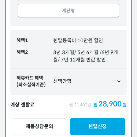
계단형
혜택1
렌탈등록비 10만원 할인
혜택2
3년 3개월/ 5년 6개월 /6년 9개
월/ 7년 12개월 반값 할인
제휴카드 혜택
선택안함
(최소실적기준)
28,900
예상 렌탈료
월
31,400
원
월
원
제품상담문의
렌탈신청