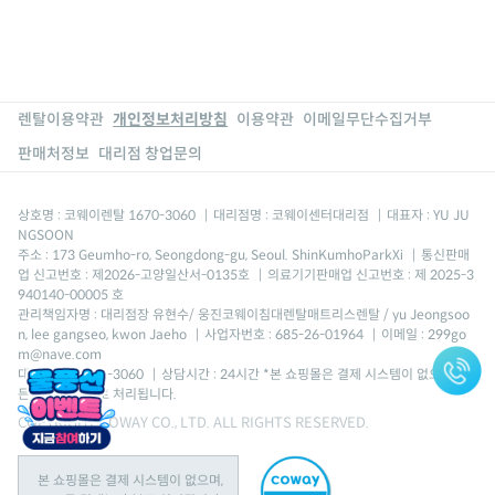
렌탈이용약관
개인정보처리방침
이용약관
이메일무단수집거부
판매처정보
대리점 창업문의
상호명 : 코웨이렌탈 1670-3060
|
대리점명 : 코웨이센터대리점
|
대표자 : YU JU
NGSOON
주소 : 173 Geumho-ro, Seongdong-gu, Seoul. ShinKumhoParkXi
|
통신판매
업 신고번호 : 제2026-고양일산서-0135호
|
의료기기판매업 신고번호 : 제 2025-3
940140-00005 호
관리책임자명 : 대리점장 유현수/ 웅진코웨이침대렌탈매트리스렌탈 / yu Jeongsoo
n, lee gangseo, kwon Jaeho
|
사업자번호 : 685-26-01964
|
이메일 : 299go
m@nave.com
대표번호 : 1670-3060
|
상담시간 : 24시간 *본 쇼핑몰은 결제 시스템이 없으며, 모
든 결제는 후불로 처리됩니다.
COPYRIGHT COWAY CO., LTD. ALL RIGHTS RESERVED.
본 쇼핑몰은 결제 시스템이 없으며,