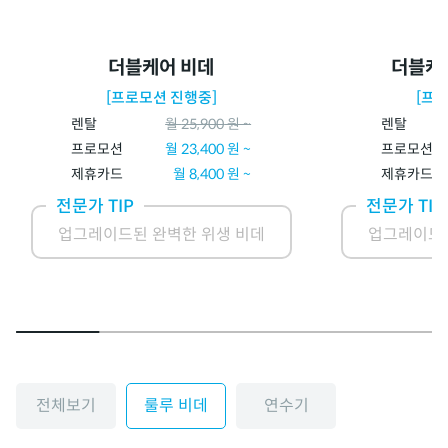
더블케어 비데
더블케
[프로모션 진행중]
[프
렌탈
월
25,900
원 ~
렌탈
프로모션
월
23,400
원 ~
프로모션
제휴카드
월
8,400
원 ~
제휴카드
전문가 TIP
전문가 TIP
업그레이드된 완벽한 위생 비데
업그레이드된
전체보기
룰루 비데
연수기