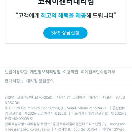
코웨이센터대리점
고객에게
최고의 혜택을 제공
해 드립니다
SMS 상담신청
렌탈이용약관
개인정보처리방침
이용약관
이메일무단수집거부
판매처정보
대리점 창업문의
상호명 : 코웨이렌탈 1670-3060
|
대리점명 : 코웨이센터대리점
|
대표자 : YU JU
NGSOON
주소 : 173 Geumho-ro, Seongdong-gu, Seoul. ShinKumhoParkXi
|
통신판매
업 신고번호 : 제2026-고양일산서-0135호
|
의료기기판매업 신고번호 : 제 2025-3
940140-00005 호
관리책임자명 : 대리점장 유현수/ 웅진코웨이침대렌탈매트리스렌탈 / yu Jeongsoo
n, lee gangseo, kwon Jaeho
|
사업자번호 : 685-26-01964
|
이메일 : 299go