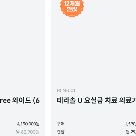
HCM-U01
ree 와이드 (6
테라솔 U 요실금 치료 의료
4,190,000원
구매
1,59
월 62,900원
렌탈
월 29