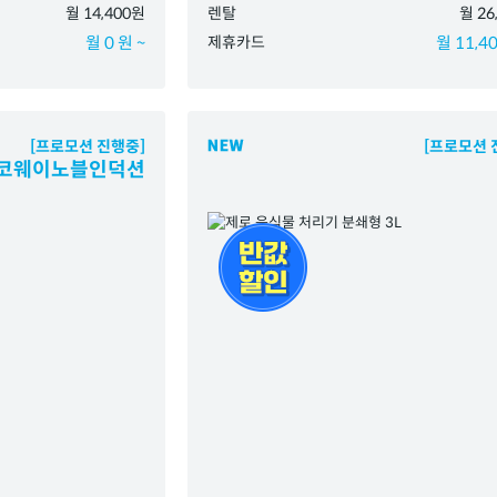
월 14,400원
렌탈
월 26
월 0 원 ~
제휴카드
월 11,40
[프로모션 진행중]
[프로모션 
코웨이노블인덕션