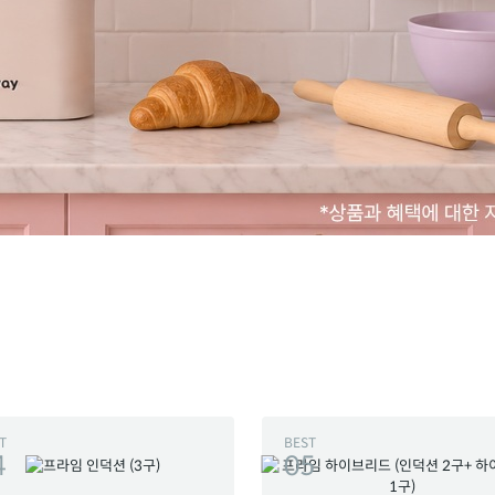
T
BEST
4
05