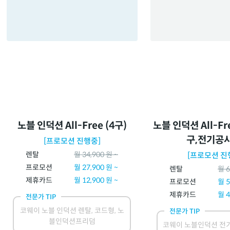
노블 인덕션 All-Free (4구)
노블 인덕션 All-Fr
구,전기공
[프로모션 진행중]
렌탈
월
34,900
원 ~
[프로모션 진
프로모션
월
27,900
원 ~
렌탈
월
6
제휴카드
월
12,900
원 ~
프로모션
월
5
제휴카드
월
4
전문가 TIP
코웨이 노블 인덕션 렌탈, 코드형, 노
전문가 TIP
블인덕션프리덤
코웨이 노블인덕션 전기