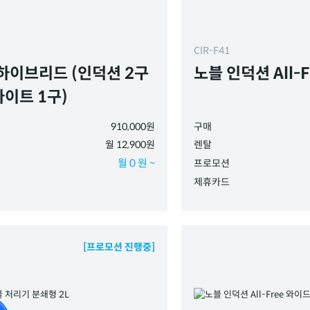
CIR-F41
하이브리드 (인덕션 2구
노블 인덕션 All-F
라이트 1구)
910,000원
구매
월 12,900원
렌탈
월 0 원 ~
프로모션
제휴카드
[프로모션 진행중]