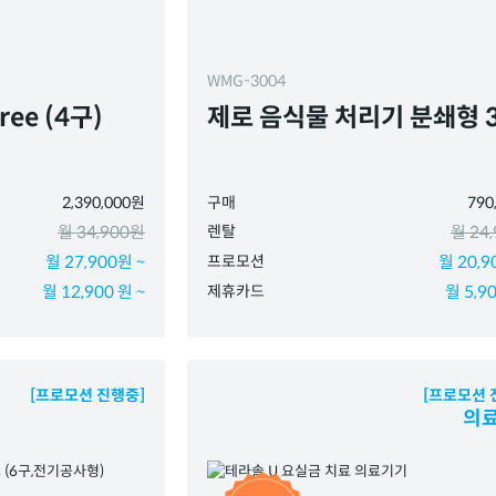
WMG-3004
ree (4구)
제로 음식물 처리기 분쇄형 
2,390,000원
구매
790
월 34,900원
렌탈
월 24
월 27,900원 ~
프로모션
월 20,9
월 12,900 원 ~
제휴카드
월 5,90
[프로모션 진행중]
[프로모션 
의