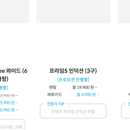
ee 와이드 (6
프라임S 인덕션 (3구)
사형)
[프로모션 진행중]
렌탈
월
19,900
원 ~
행중]
제휴카드
월
4,900
원 ~
2,900
원 ~
5,900
원 ~
전문가 TIP
0,900
원 ~
코웨이 프라임 인덕션 렌탈
공사형, 코웨